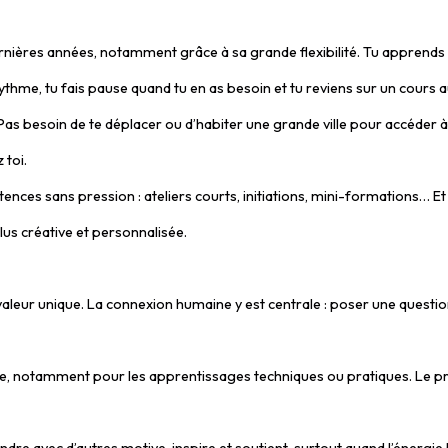
nières années, notamment grâce à sa grande flexibilité. Tu apprends qua
hme, tu fais pause quand tu en as besoin et tu reviens sur un cours a
s besoin de te déplacer ou d’habiter une grande ville pour accéder à
 toi.
ences sans pression : ateliers courts, initiations, mini-formations… Et 
lus créative et personnalisée.
 valeur unique. La connexion humaine y est centrale : poser une questio
, notamment pour les apprentissages techniques ou pratiques. Le pro