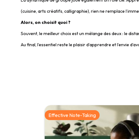
La dynamique de groupe joue également un rôle clé. Apprendr
(cuisine, arts créatifs, calligraphie), rien ne remplace l’imm
Alors, on choisit quoi ?
Souvent, le meilleur choix est un mélange des deux : le dist
Au final, l’essentiel reste le plaisir d’apprendre et l’envie d
Effective Note-Taking